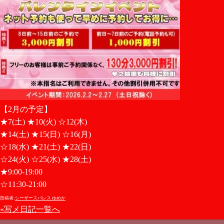
【2月の予定】
★7(土) ★10(火) ☆12(木)
★14(土) ★15(日) ☆16(月)
☆18(水) ★21(土) ★22(日)
☆24(火) ☆25(水) ★28(土)
★9:00-19:00
☆11:30-21:00
投稿者:
シーザースパレス ゆめか
«写メ日記一覧へ